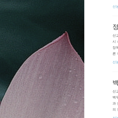
의 
선
례와
정
선교
시 
장독
른 
할 
선
는 
리고
선
백두
과 
의
신령
선