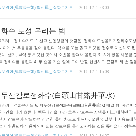
무단게재, 무단복사, 무단편집 등 불법도용을 금합니다. (작성자 : 선교총림선림원 : 
농무일여(禪農武一如)/참선禪 _ 정화수기도
2016. 12. 1. 23:00
 정화..
화수 도성 올리는 법
의례 _ 정화수기도 7. 선교 신앙생활의 첫걸음, 정화수 도성올리기정화수도성 올
사이에 첫 우물물을 길어 올린다. 약수물 또는 맑고 깨끗한 정수로 대신해도 된다
대, 샘가, 부엌 등 깨끗한 곳에서 소반을 받쳐서 올린다.3. 초와 향을 사용할
후 정화수를 올린다.4. 두 손을 가슴 앞에 모아 반절 한번하고 큰절로 세 번 절을
때에는 엎드린 채로 잠시 응복하여 순정한 마음이 되도록 기원한다.6. 자리에
농무일여(禪農武一如)/참선禪 _ 정화수기도
2016. 12. 1. 15:08
소원성취 기도를 행하고 선교의 경문을 읽는다.7. 도성을 끝낼 때에는 다시 반절
 마치도록 한다. 8. 기도가 끝난 정화수는 ..
백두산감로정화수(白頭山甘露井華水)
교의례 _ 정화수기도 6. 백두산감로정화수(白頭山甘露井華水) 매일 밤, 자정
대간을 따라 흐른다. 백두대간을 따라 흐른 감로수는 지맥을 타고 대한민국 모
샘에 감로수가 당도하여 신성한 물이 차오르게 된다. 오랜 옛날부터 어슴프레한
 정기가 충만하게 용해되어 있는 감로수를 올리고자하는 깊은 뜻이었다. 정화수
스러운 물이니, “백두산감로정화수白頭山甘露井華水” 를 올리며, 두 손을 모
농무일여(禪農武一如)/참선禪 _ 정화수기도