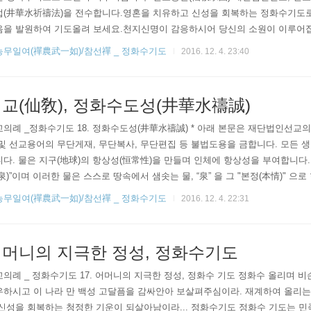
법(井華水祈禱法)을 전수합니다.영혼을 치유하고 신성을 회복하는 정화수기도
음을 발원하여 기도올려 보세요.천지신명이 감응하시어 당신의 소원이 이루어집
 순천시 왕지동 선교총림선림원 본원_ 선제님들과 함께 일심정회(一心正回) 합니
농무일여(禪農武一如)/참선禪 _ 정화수기도
2016. 12. 4. 23:40
인선교의 저작권과 관련합니다. 본문 및 선교용어의 무단도용을 금합니다. 정화
 종무국
교(仙敎), 정화수도성(井華水禱誠)
의례 _정화수기도 18. 정화수도성(井華水禱誠) * 아래 본문은 재단법인선교의
및 선교용어의 무단게재, 무단복사, 무단편집 등 불법도용을 금합니다. 모든 
다. 물은 지구(地球)의 항상성(恒常性)을 만들며 인체에 항상성을 부여합니다. 즉
泉)”이며 이러한 물은 스스로 땅속에서 샘솟는 물, “泉” 을 그 "본정(本情)" 으
백두산천지(白頭山天池)의 물은 세상에서 가장 큰 “샘(泉)” 으로 산정(山頂)에
농무일여(禪農武一如)/참선禪 _ 정화수기도
2016. 12. 4. 22:31
. 단 한 갈래의 하천 유입없이 지하에서 2천미터 이상을 솟구쳐 올라 천지를
 시원지(始原地) 요, 만군생 생명의 원천(原泉)이며, 세상..
머니의 지극한 정성, 정화수기도
의례 _ 정화수기도 17. 어머니의 지극한 정성, 정화수 기도 정화수 올리며
우하시고 이 나라 만 백성 고달픔을 감싸안아 보살펴주심이라. 재계하여 올리는
신성을 회복하는 청정한 기운이 되살아남이라... 정화수기도 정화수 기도는 