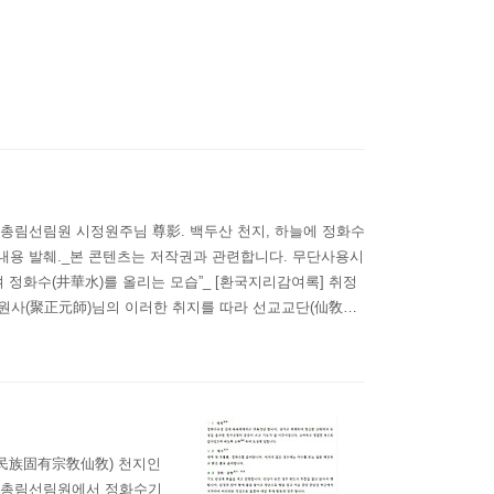
_ 선교총림선림원 시정원주님 尊影. 백두산 천지, 하늘에 정화수
부내용 발췌._본 콘텐츠는 저작권과 관련합니다. 무단사용시
 정화수(井華水)를 올리는 모습”_ [환국지리감여록] 취정
취정원사(聚正元師)님의 이러한 취지를 따라 선교교단(仙敎敎
이 자유롭게 참석하도록 개방하여 한민족의 탄생 기쁨과 하
韓民族固有宗敎仙敎) 천지인
선교총림선림원에서 정화수기