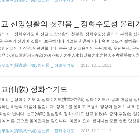
2016. 12. 1. 14:27
신앙이 얼마나 과학..
교 신앙생활의 첫걸음 _ 정화수도성 올리
의례 _ 정화수기도 4. 선교 신앙생활의 첫걸음_정화수도성 올리기 부정을 삼
온 우주의 신명이 깃들어 보우하시니 가없는 향훈에 머리 숙여 엎드려 절하옵니
인선교의 저작권과 관련합니다. 본문 및 선교용어의 무단게재, 무단복사, 무
水品 水者日常所用人多忽之殊不知天之生人水穀以養之水之於人不亦重乎故人
食物] 凡井水有遠從地脉來者爲上有從近處江河中滲來者欠佳又城市人家稠密溝
농무일여(禪農武一如)/참선禪 _ 정화수기도
2016. 12. 1. 13:11
之否則氣味俱惡而煎茶釀酒作豆腐三事尤不堪也雨後井水渾濁須擂桃杏仁連..
교(仙敎) 정화수기도
의례 _ 정화수 기도 3. 정화수기도(井華水祈禱) 정화수기도내 몸과 마음을 
하는 하늘의 마음이 담깁니다. 정화수를 올리고 조용히 명상에 들어 보세요.천
되살아 납니다. 선교(仙敎) 일심정회 정화수기도 선교(仙敎)의 종지(宗旨)는 
하여 바른 곳으로 돌아간다는 말입니다. 마음이 있어 생겨나는 모든 헛된 망상
음은 인간의 근원적인 혼란을 잠재우고 정화시키며 본성을 깨닫게 합니다.그리하
농무일여(禪農武一如)/참선禪 _ 정화수기도
2016. 12. 1. 11:12
..