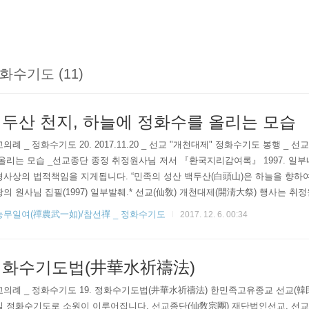
화수기도 (11)
두산 천지, 하늘에 정화수를 올리는 모습
의례 _ 정화수기도 20. 2017.11.20 _ 선교 "개천대제" 정화수기도 봉행 
올리는 모습 _선교종단 종정 취정원사님 저서 『환국지리감여록』 1997. 일
사상의 법적책임을 지게됩니다. “민족의 성산 백두산(白頭山)은 하늘을 향하여
의 원사님 집필(1997) 일부발췌.* 선교(仙敎) 개천대제(開淸大祭) 행사는 
)에서 하늘을 섬기는 제천의식(祭天儀式) 행사 형태로 진행되었으며, 일반인들
농무일여(禪農武一如)/참선禪 _ 정화수기도
2017. 12. 6. 00:34
 은혜를..
정화수기도법(井華水祈禱法)
교의례 _ 정화수기도 19. 정화수기도법(井華水祈禱法) 한민족고유종교 선교(
일 정화수기도로 소원이 이루어집니다. 선교종단(仙敎宗團) 재단법인선교, 