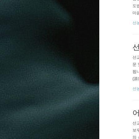
도
마
0시
선
법
교
선
선교
문 
됩니
(源
인 
선
니다
류의
어
선교
보
의 