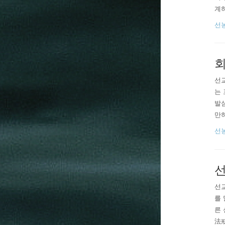
계
간절
선
마음
회
선교
는 
발
만
롭
선
나라
문 
선
선교
를 
른 
法戒