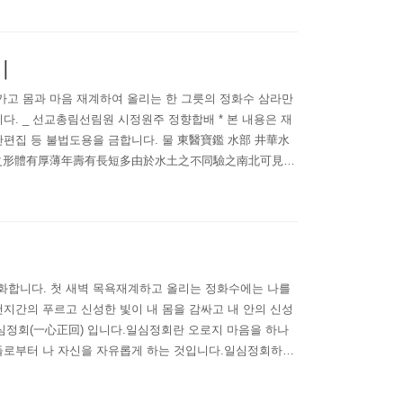
기
가고 몸과 마음 재계하여 올리는 한 그릇의 정화수 삼라만
다. _ 선교총림선림원 시정원주 정향합배 * 본 내용은 재
단편집 등 불법도용을 금합니다. 물 東醫寶鑑 水部 井華水
之形體有厚薄年壽有長短多由於水土之不同驗之南北可見矣
渠汚水雜入井中成醶用水煎滾停頓一時後醶下墜取上面淸水
정화합니다. 첫 새벽 목욕재계하고 올리는 정화수에는 나를
지간의 푸르고 신성한 빛이 내 몸을 감싸고 내 안의 신성
일심정회(一心正回) 입니다.일심정회란 오로지 마음을 하나
들로부터 나 자신을 자유롭게 하는 것입니다.일심정회하는
여 사람이 땅과 하늘, 더 큰 우주와 하나되는 깨달음에