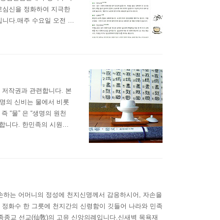
로심신을 정화하여 지극한
니다.매주 수요일 오전 1
다. * 아래 본문은 재단
수기도 안내 _ 재단법인선
 저작권과 관련합니다. 본
생명의 신비는 물에서 비롯
 “물” 은 “생명의 원천
로 합니다. 한민족의 시원지
 있는 샘물로는 세계 유일합
 이룹니다. 백두산천지는 인
 비손하는 어머니의 정성에 천지신명께서 감응하시어, 자손을
 정화수 한 그릇에 천지간의 신령함이 깃들어 나라와 민족
민족종교 선교(仙敎)의 고유 신앙의례입니다.신새벽 목욕재