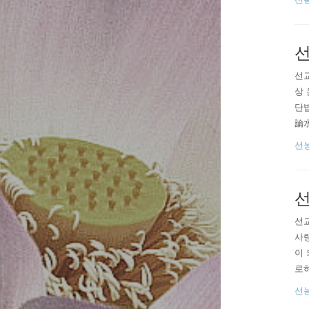
민간
선
선교
상 
단법
論
[
선
用
선
선교
사랑
이 
로
마
선
이르