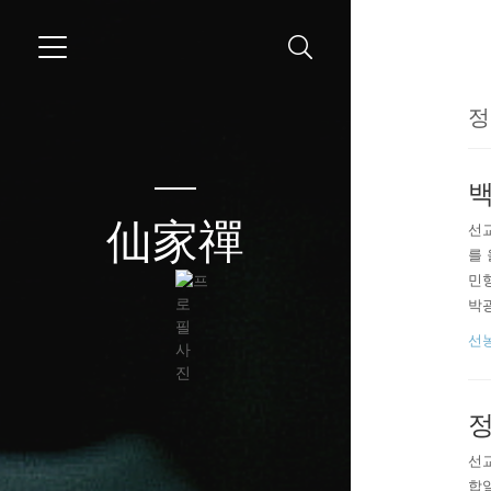
정
백
仙家禪
선교
를 
민형
박광
團
선
늘의
선
합