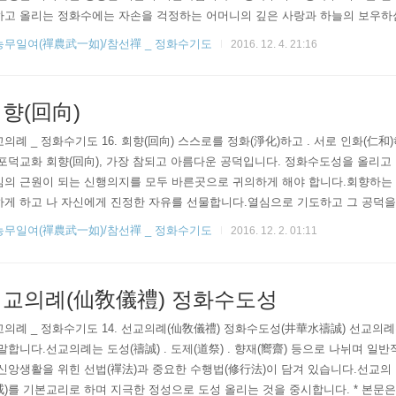
하고 올리는 정화수에는 자손을 걱정하는 어머니의 깊은 사랑과 하늘의 보우
한 마음은 만 백성을 걱정하시고 가없는 향훈을 내리시는 하늘의 마음과 같습니
농무일여(禪農武一如)/참선禪 _ 정화수기도
2016. 12. 4. 21:16
을 이어 우리..
향(回向)
의례 _ 정화수기도 16. 회향(回向) 스스로를 정화(淨化)하고 . 서로 인화(仁和)
포덕교화 회향(回向), 가장 참되고 아름다운 공덕입니다. 정화수도성을 올리고
심의 근원이 되는 신행의지를 모두 바른곳으로 귀의하게 해야 합니다.회향하는 
하게 하고 나 자신에게 진정한 자유를 선물합니다.열심으로 기도하고 그 공덕을
게 하는 것이 참된 홍익인간의 실천입니다.기도의 입재와 회향이 올바르게 이
농무일여(禪農武一如)/참선禪 _ 정화수기도
2016. 12. 2. 01:11
와 민족의 신성을 회복하는 일에 이바지하게 됩니다. * 본문은 재단법인선교
및 선교용어의 무단게재, 무단복사, 무단편집 등 불법도용을 금합니다. ..
교의례(仙敎儀禮) 정화수도성
의례 _ 정화수기도 14. 선교의례(仙敎儀禮) 정화수도성(井華水禱誠) 선교의
말합니다.선교의례는 도성(禱誠) . 도제(道祭) . 향재(嚮齋) 등으로 나뉘며 
신앙생활을 위힌 선법(禪法)과 중요한 수행법(修行法)이 담겨 있습니다.선교의
)를 기본교리로 하며 지극한 정성으로 도성 올리는 것을 중시합니다. * 본문