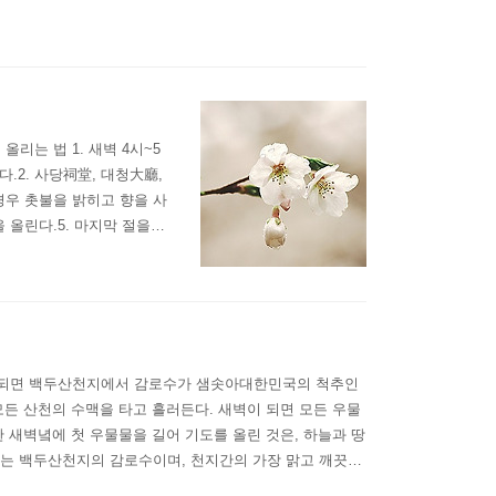
20013년 [仙敎]정기간행물 12호. 14~21쪽. "선교의
리는 법 1. 새벽 4시~5
.2. 사당祠堂, 대청大廳,
 경우 촛불을 밝히고 향을 사
 올린다.5. 마지막 절을
 앉아 좌선하며 정화기도 또
 한번 하고 큰절 세 번 올
이 되면 백두산천지에서 감로수가 샘솟아대한민국의 척추인
든 산천의 수맥을 타고 흘러든다. 새벽이 되면 모든 우물
 새벽녘에 첫 우물물을 길어 기도를 올린 것은, 하늘과 땅
는 백두산천지의 감로수이며, 천지간의 가장 맑고 깨끗한
아 지극정성으로 “치성致誠” 을 드리던 기원행위는 우리의