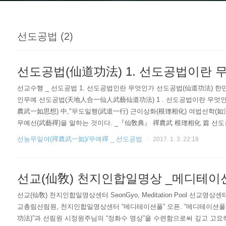
선도공법 (2)
선도공법(仙道功法) 1. 선도공법이란 
선교수행 _ 선도공법 1. 선도공법인란 무엇인가 선도공법(仙道功法)
인무예 선도공법(天地人合一仙人武藝仙道功法) 1 . 선도공법이란 무엇
農武一如思想) 中,"무도일행(武道一行) 근이상화(根理相化) 여법선학(如
무예선(武藝禪)을 말하는 것이다. _『仙敎典』 禪農武 根理相化 篇 선도공
선학(仙學)의 심구자(尋究者) 취정원사(聚正元師)님의 천지인합일(天地人
선농무일여(禪農武一如)/무예禪 _ 선도공법
2017. 1. 3. 22:18
립하게 되었다. 선도공법(仙道功法)은 환인(桓因) _ 환웅(桓雄) _ 단군(檀君
선교(仙敎) 천지인합일명상 _메디테이
선교(仙敎) 천지인합일명상센터 SeonGyo, Meditation Pool 선교명상센터 메디
교총림선림원, 천지인합일명상센터 “메디테이션풀” 오픈. “메디테이션풀
功法)”과 선림원 시정원주님의 “정화수 명상”을 수련함으로써 깊고 고요하며 잔