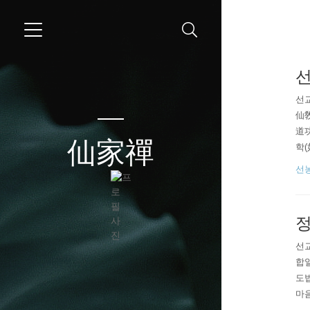
선
선
仙
道功
仙家禪
학(
典』
선
(尋
립하
선
합
도
마
0시