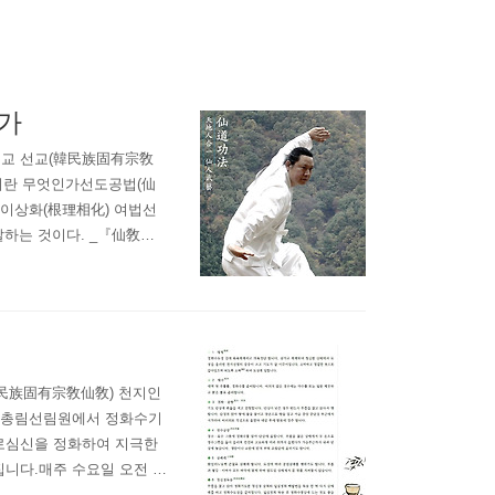
가
종교 선교(韓民族固有宗敎
이란 무엇인가선도공법(仙
근이상화(根理相化) 여법선
말하는 것이다. _『仙敎
어온 선학(仙學)의 심구자
 창시되어 그 정체성을 확
韓民族固有宗敎仙敎) 천지인
선교총림선림원에서 정화수기
로심신을 정화하여 지극한
니다.매주 수요일 오전 1
다. * 아래 본문은 재단