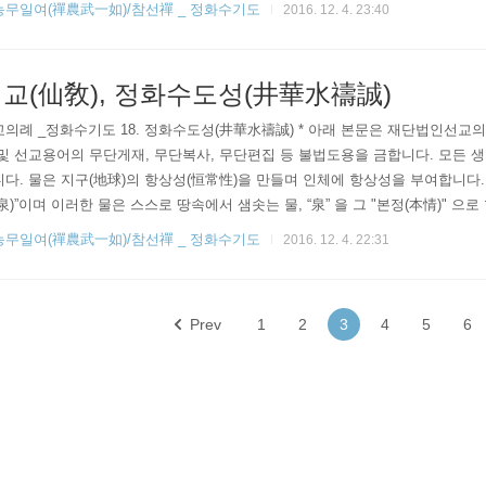
농무일여(禪農武一如)/참선禪 _ 정화수기도
2016. 12. 4. 23:40
인선교의 저작권과 관련합니다. 본문 및 선교용어의 무단도용을 금합니다. 정화
 종무국
교(仙敎), 정화수도성(井華水禱誠)
의례 _정화수기도 18. 정화수도성(井華水禱誠) * 아래 본문은 재단법인선교의
및 선교용어의 무단게재, 무단복사, 무단편집 등 불법도용을 금합니다. 모든 
다. 물은 지구(地球)의 항상성(恒常性)을 만들며 인체에 항상성을 부여합니다. 즉
泉)”이며 이러한 물은 스스로 땅속에서 샘솟는 물, “泉” 을 그 "본정(本情)" 으
백두산천지(白頭山天池)의 물은 세상에서 가장 큰 “샘(泉)” 으로 산정(山頂)에
농무일여(禪農武一如)/참선禪 _ 정화수기도
2016. 12. 4. 22:31
. 단 한 갈래의 하천 유입없이 지하에서 2천미터 이상을 솟구쳐 올라 천지를
 시원지(始原地) 요, 만군생 생명의 원천(原泉)이며, 세상..
Prev
1
2
3
4
5
6