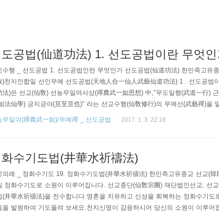
도공법(仙道功法) 1. 선도공법이란 무엇인
교수행 _ 선도공법 1. 선도공법인란 무엇인가 선도공법(仙道功法) 한민족고유
敎)천지인합일 선인무예 선도공법(天地人合一仙人武藝仙道功法) 1 . 선도공법
法)은 선교(仙敎) 선농무일여사상(禪農武一如思想) 中,"무도일행(武道一行) 
如法仙學) 긍지긍야(亘至亘也)" 라는 선교수행(仙敎修行)의 무예선(武藝禪)을 
 禪農武 根理相化 篇 선도공법(仙道功法)은 한민족 선도(仙道)의 맥(脈)을 이
농무일여(禪農武一如)/무예禪 _ 선도공법
2017. 1. 3. 22:18
究者) 취정원사(聚正元師)님의 천지인합일(天地人合一) 훈도(訓導)로써 마침내
게 되었다. 선도공법(仙道功法)은 환인(桓因) _ 환웅(桓雄) _ 단군(檀君)으..
정화수기도법(井華水祈禱法)
교의례 _ 정화수기도 19. 정화수기도법(井華水祈禱法) 한민족고유종교 선교(
일 정화수기도로 소원이 이루어집니다. 선교종단(仙敎宗團) 재단법인선교, 
법(井華水祈禱法)을 전수합니다.영혼을 치유하고 신성을 회복하는 정화수기도
음을 발원하여 기도올려 보세요.천지신명이 감응하시어 당신의 소원이 이루어집
 순천시 왕지동 선교총림선림원 본원_ 선제님들과 함께 일심정회(一心正回) 합니