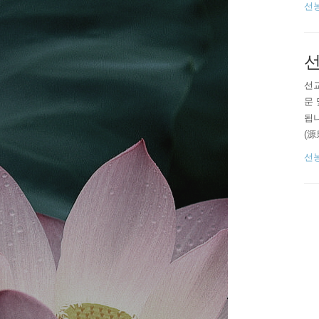
선
법
교
선
선교
문 
됩니
(源
인 
선
니다
류의