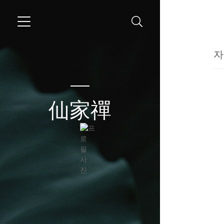
자
仙家禪