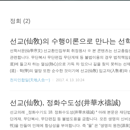
정회 (2)
선교(仙敎)의 수행이론으로 만나는 선학
선학서문(仙學序文) 선교환인집부회 취정원사 ※ 본 콘텐츠는 선교총림선
관련합니다. 무단복사 무단편집 무단게재 등 불법이용의 경우 법적책임
道)에 들고자 하는 열심(熱心)으로 가득 차 있으나 길을 찾지 못하는 선제
(道) · 학(學)의 열망 또한 순수한 것이기에 선교(仙敎) 입교자(入敎者)
국 선학(仙學)은 참되고 바른 것을 추구하는 모든 이의 학문이 될 것이
천지인합일(天地人合一)
2017. 4. 13. 10:24
간혹 한국선도의 정통(正統)을 주장하는 경우가 있으나, 중국의 신선(神仙
선교(仙敎), 정화수도성(井華水禱誠)
선교의례 _정화수기도 18. 정화수도성(井華水禱誠) * 아래 본문은 재
단게재, 무단복사, 무단편집 등 불법도용을 금합니다. 모든 생명의 신비는
性)을 만들며 인체에 항상성을 부여합니다. 즉 “물” 은 “생명의 원천(源泉