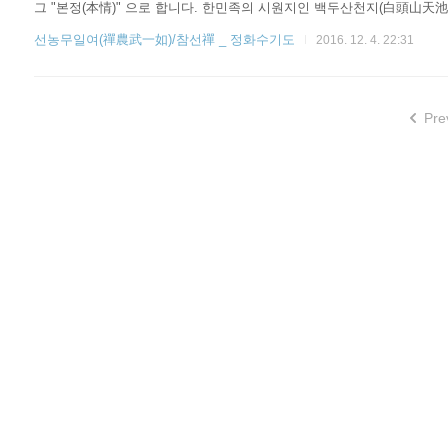
그 "본정(本情)" 으로 합니다. 한민족의 시원지인 백두산천지(白頭山天池)의
있는 샘물로는 세계 유일합니다. 단 한 갈래의 하천 유입없이 지하에서 
선농무일여(禪農武一如)/참선禪 _ 정화수기도
2016. 12. 4. 22:31
지는 인류의 시원지(始原地) 요, 만군생 생명의 원천(原泉)이며, 세상..
Pre