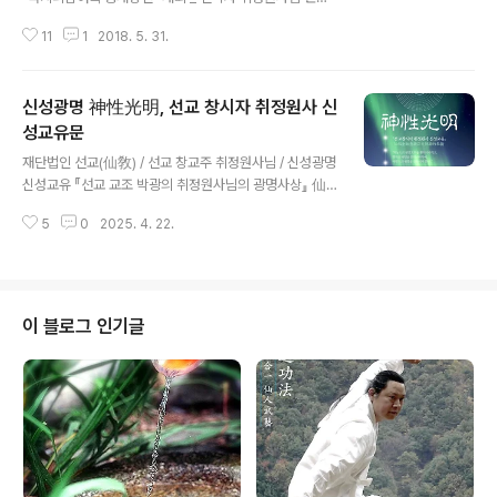
될 것이다. 한국선도(韓國仙道)의 정통맥은 끊어진지 오
종교 선교, 취정원사 "환국지리감여록" 공개강연회 개최 취
래이다. 간혹 한국선도의 정통(正統)을 주장하는 경우가
11
1
2018. 5. 31.
정원사 “한반도는 선인무수형, 백두산 천지는 하늘에 정화
있으나, 중국의 신선(神仙..
수를 올리는 형상” 선교 仙敎 ㅣ 취정원사님 "선학" 공개
강연 소식 선교종단 3월 초하루부터 "한민족 통일기원" 삼
신성광명 神性光明, 선교 창시자 취정원사 신
칠일기도 회향 한반도는 선인무수형, 백두산천지는 하늘에
정화수를 올리는 형상 취정 박광의 원사 著 『桓國地理堪
성교유문
글 내용
輿錄』 講論 * 본 콘텐츠는 재단법인선교 저작권가 관련합
재단법인 선교(仙敎) / 선교 창교주 취정원사님 / 신성광명
니다. 무단사용 시 법적책임을 지게됩니다. * 본 공개강연
신성교유 『선교 교조 박광의 취정원사님의 광명사상』 仙
회는 선교종단의 한민족통일기원 삼칠일기도를 회향하며
敎敎祖 朴光義聚正元師 光明思想 “상천궁극위 하느
김대중컨벤션센터에서 대중법회로 진행되었습니다. 출처1.
5
0
2025. 4. 22.
님의 광명을 ‘환(桓)’이라 한다.” “하늘(天)의 광명(光明)
한국경제 http://news.han..
을 ‘환(桓)’이라하고, 땅(地)의 광명을 ‘단(檀)’이라하며, 사
람(人)의 광명을 ‘선(仙)’이라 한다.” “하늘의 광명 ‘환
(桓)’은 사백력지천(斯白力之天)의 가장 희고 밝은 하느
님 환인(桓因)의 빛이요, 빛의 천리조화(天理造化)이며,
이 블로그 인기글
하느님 환인께서 생무생일체(生無生一切)에 부여하신 빛
의 교화, 존재의리(存在義理), 신성광명(神性光明)이
다.” _ 선교경전 [仙敎典] 중 발췌. ※ 본 콘텐츠는 재단법
인 선교 저작권과 관련합니다. 무단전재 및 복사편집을 금
합니다. 『선교 창시..