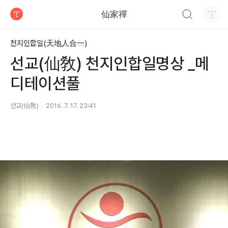
검색하기
仙家禪
티스토리
천지인합일(天地人合一)
선교(仙敎) 천지인합일명상 _메
디테이션풀
선교(仙敎)
2016. 7. 17. 23:41
선교(仙敎) 천지인합일명상센터