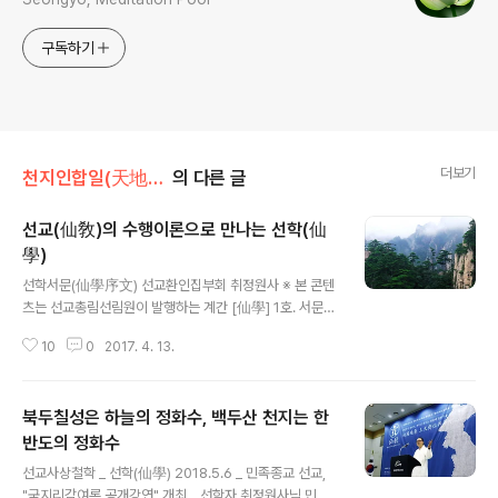
구독하기
더보기
천지인합일(天地人合一)
의 다른 글
선교(仙敎)의 수행이론으로 만나는 선학(仙
學)
글 내용
선학서문(仙學序文) 선교환인집부회 취정원사 ※ 본 콘텐
츠는 선교총림선림원이 발행하는 계간 [仙學] 1호. 서문으
로 저작권과 관련합니다. 무단복사 무단편집 무단게재 등
10
0
2017. 4. 13.
불법이용의 경우 법적책임을 지게됩니다. 선학(仙學)은 한
국정통선도(韓國正統仙道)에 들고자 하는 열심(熱心)으
로 가득 차 있으나 길을 찾지 못하는 선제(仙弟)들을 위한
북두칠성은 하늘의 정화수, 백두산 천지는 한
책이다. 일반 대중의 선(仙)에 대한 도(道) · 학(學)의 열망
또한 순수한 것이기에 선교(仙敎) 입교자(入敎者)와 선외
반도의 정화수
글 내용
자(宣外者) 구별없이 선제(仙弟)라 하는 것이며, 결국 선
선교사상철학 _ 선학(仙學) 2018.5.6 _ 민족종교 선교,
학(仙學)은 참되고 바른 것을 추구하는 모든 이의 학문이
"국지리감여록 공개강연" 개최 _ 선학자 취정원사님 민족