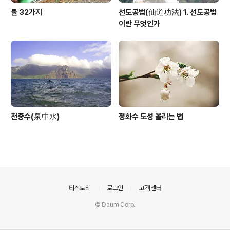
물 32가지
선도공법(仙道功法) 1. 선도공법
이란 무엇인가
천중수(泉中水)
정화수 도성 올리는 법
의안내
티스토리
로그인
고객센터
© Daum Corp.