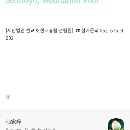
[재단법인 선교 & 선교총림 선림원]
☎ 참가문의 062_675_9
002
(새창열림)
로그 정보
仙家禪
Seongyo, Meditation Pool