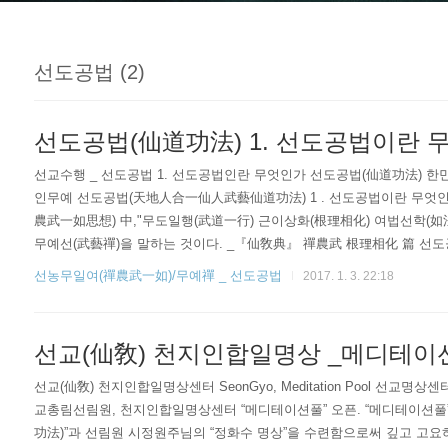
선도공법 (2)
선도공법(仙道功法) 1. 선도공법이란 
선교수행 _ 선도공법 1. 선도공법인란 무엇인가 선도공법(仙道功法)
인무예 선도공법(天地人合一仙人武藝仙道功法) 1 . 선도공법이란 무엇
農武一如思想) 中,"무도일행(武道一行) 근이상화(根理相化) 여법선학(如
무예선(武藝禪)을 말하는 것이다. _『仙敎典』 禪農武 根理相化 篇 선도공
선학(仙學)의 심구자(尋究者) 취정원사(聚正元師)님의 천지인합일(天地人
선농무일여(禪農武一如)/무예禪 _ 선도공법
2017. 1. 3. 22:18
립하게 되었다. 선도공법(仙道功法)은 환인(桓因) _ 환웅(桓雄) _ 단군(檀君
선교(仙敎) 천지인합일명상 _메디테이
선교(仙敎) 천지인합일명상센터 SeonGyo, Meditation Pool 선교명상센터 메디
교총림선림원, 천지인합일명상센터 “메디테이션풀” 오픈. “메디테이션풀
功法)”과 선림원 시정원주님의 “정화수 명상”을 수련함으로써 깊고 고요하며 잔